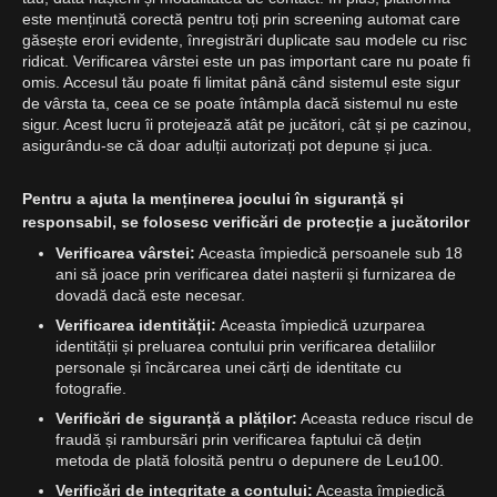
este menținută corectă pentru toți prin screening automat care
găsește erori evidente, înregistrări duplicate sau modele cu risc
ridicat. Verificarea vârstei este un pas important care nu poate fi
omis. Accesul tău poate fi limitat până când sistemul este sigur
de vârsta ta, ceea ce se poate întâmpla dacă sistemul nu este
sigur. Acest lucru îi protejează atât pe jucători, cât și pe cazinou,
asigurându-se că doar adulții autorizați pot depune și juca.
Pentru a ajuta la menținerea jocului în siguranță și
responsabil, se folosesc verificări de protecție a jucătorilor
Verificarea vârstei:
Aceasta împiedică persoanele sub 18
ani să joace prin verificarea datei nașterii și furnizarea de
dovadă dacă este necesar.
Verificarea identității:
Aceasta împiedică uzurparea
identității și preluarea contului prin verificarea detaliilor
personale și încărcarea unei cărți de identitate cu
fotografie.
Verificări de siguranță a plăților:
Aceasta reduce riscul de
fraudă și rambursări prin verificarea faptului că dețin
metoda de plată folosită pentru o depunere de Leu100.
Verificări de integritate a contului:
Aceasta împiedică