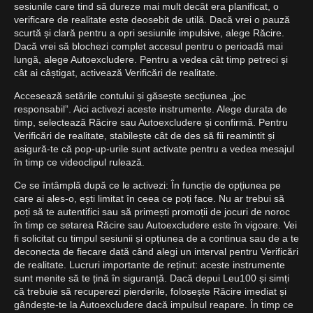
sesiunile care tind să dureze mai mult decât era planificat, o
verificare de realitate este deosebit de utilă. Dacă vrei o pauză
scurtă și clară pentru a opri sesiunile impulsive, alege Răcire.
Dacă vrei să blochezi complet accesul pentru o perioadă mai
lungă, alege Autoexcludere. Pentru a vedea cât timp petreci și
cât ai câștigat, activează Verificări de realitate.
Accesează setările contului și găsește secțiunea „joc
responsabil”. Aici activezi aceste instrumente. Alege durata de
timp, selectează Răcire sau Autoexcludere și confirmă. Pentru
Verificări de realitate, stabilește cât de des să fii reamintit și
asigură-te că pop-up-urile sunt activate pentru a vedea mesajul
în timp ce videoclipul rulează.
Ce se întâmplă după ce le activezi: În funcție de opțiunea pe
care ai ales-o, ești limitat în ceea ce poți face. Nu ar trebui să
poți să te autentifici sau să primești promoții de jocuri de noroc
în timp ce setarea Răcire sau Autoexcludere este în vigoare. Vei
fi solicitat cu timpul sesiunii și opțiunea de a continua sau de a te
deconecta de fiecare dată când alegi un interval pentru Verificări
de realitate. Lucruri importante de reținut: aceste instrumente
sunt menite să te țină în siguranță. Dacă depui Leu100 și simți
că trebuie să recuperezi pierderile, folosește Răcire imediat și
gândește-te la Autoexcludere dacă impulsul reapare. În timp ce