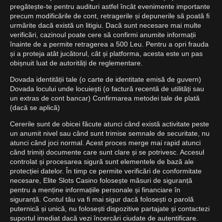
pregătește-te pentru audituri astfel încât evenimente importante
precum modificările de cont, retragerile și depunerile să poată fi
urmărite dacă există un litigiu. Dacă sunt necesare mai multe
verificări, cazinoul poate cere să confirmi anumite informații
înainte de a permite retragerea a 500 Leu. Pentru a opri frauda
și a proteja atât jucătorul, cât și platforma, acesta este un pas
obișnuit luat de autorități de reglementare.
Dovada identității tale (o carte de identitate emisă de guvern)
Dovada locului unde locuiești (o factură recentă de utilități sau
un extras de cont bancar) Confirmarea metodei tale de plată
(dacă se aplică)
Cererile sunt de obicei făcute atunci când există activitate peste
un anumit nivel sau când sunt trimise semnale de securitate, nu
atunci când joci normal. Acest proces merge mai rapid atunci
când trimiți documente care sunt clare și se potrivesc. Accesul
controlat și procesarea sigură sunt elementele de bază ale
protecției datelor. În timp ce permite verificări de conformitate
necesare, Elite Slots Casino folosește măsuri de siguranță
pentru a menține informațiile personale și financiare în
siguranță. Contul tău va fi mai sigur dacă folosești o parolă
puternică și unică, nu folosești dispozitive partajate și contactezi
suportul imediat dacă vezi încercări ciudate de autentificare.