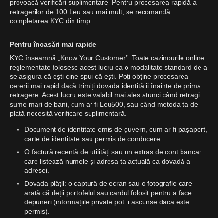
provoacă verificări suplimentare. Pentru procesarea rapidă a
retragerilor de 100 Leu sau mai mult, se recomandă
completarea KYC din timp.
Pentru încasări mai rapide
KYC înseamnă „Know Your Customer”. Toate cazinourile online
reglementate folosesc acest lucru ca o modalitate standard de a
se asigura că ești cine spui că ești. Poți obține procesarea
cererii mai rapid dacă trimiți dovada identității înainte de prima
retragere. Acest lucru este valabil mai ales atunci când retragi
sume mari de bani, cum ar fi Leu500, sau când metoda ta de
plată necesită verificare suplimentară.
Document de identitate emis de guvern, cum ar fi pașaport,
carte de identitate sau permis de conducere.
O factură recentă de utilități sau un extras de cont bancar
care listează numele și adresa ta actuală ca dovadă a
adresei.
Dovada plății: o captură de ecran sau o fotografie care
arată că deții portofelul sau cardul folosit pentru a face
depuneri (informațiile private pot fi ascunse dacă este
permis).