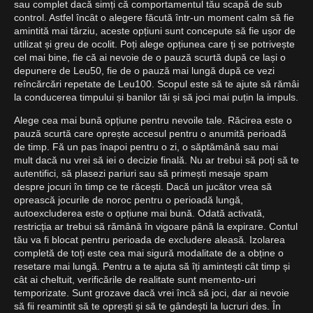
sau complet dacă simți că comportamentul tău scapă de sub
control. Astfel încât o alegere făcută într-un moment calm să fie
amintită mai târziu, aceste opțiuni sunt concepute să fie ușor de
utilizat și greu de ocolit. Poți alege opțiunea care ți se potrivește
cel mai bine, fie că ai nevoie de o pauză scurtă după ce lași o
depunere de Leu50, fie de o pauză mai lungă după ce vezi
reîncărcări repetate de Leu100. Scopul este să te ajute să rămâi
la conducerea timpului și banilor tăi și să joci mai puțin la impuls.
Alege cea mai bună opțiune pentru nevoile tale. Răcirea este o
pauză scurtă care oprește accesul pentru o anumită perioadă
de timp. Fă un pas înapoi pentru o zi, o săptămână sau mai
mult dacă nu vrei să iei o decizie finală. Nu ar trebui să poți să te
autentifici, să plasezi pariuri sau să primești mesaje spam
despre jocuri în timp ce te răcești. Dacă un jucător vrea să
oprească jocurile de noroc pentru o perioadă lungă,
autoexcluderea este o opțiune mai bună. Odată activată,
restricția ar trebui să rămână în vigoare până la expirare. Contul
tău va fi blocat pentru perioada de excludere aleasă. Izolarea
completă de toți este cea mai sigură modalitate de a obține o
resetare mai lungă. Pentru a te ajuta să îți amintești cât timp și
cât ai cheltuit, verificările de realitate sunt memento-uri
temporizate. Sunt grozave dacă vrei încă să joci, dar ai nevoie
să fii reamintit să te oprești și să te gândești la lucruri des. În