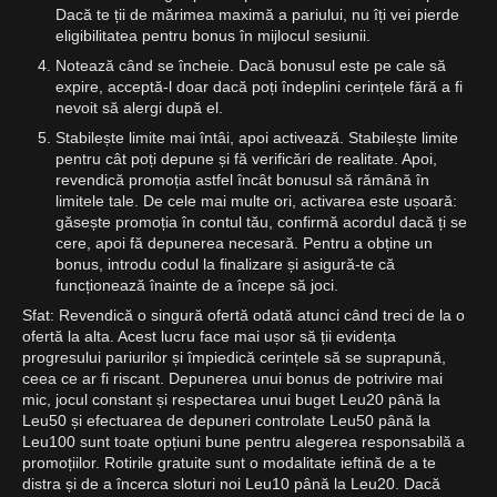
Dacă te ții de mărimea maximă a pariului, nu îți vei pierde
eligibilitatea pentru bonus în mijlocul sesiunii.
Notează când se încheie. Dacă bonusul este pe cale să
expire, acceptă-l doar dacă poți îndeplini cerințele fără a fi
nevoit să alergi după el.
Stabilește limite mai întâi, apoi activează. Stabilește limite
pentru cât poți depune și fă verificări de realitate. Apoi,
revendică promoția astfel încât bonusul să rămână în
limitele tale. De cele mai multe ori, activarea este ușoară:
găsește promoția în contul tău, confirmă acordul dacă ți se
cere, apoi fă depunerea necesară. Pentru a obține un
bonus, introdu codul la finalizare și asigură-te că
funcționează înainte de a începe să joci.
Sfat: Revendică o singură ofertă odată atunci când treci de la o
ofertă la alta. Acest lucru face mai ușor să ții evidența
progresului pariurilor și împiedică cerințele să se suprapună,
ceea ce ar fi riscant. Depunerea unui bonus de potrivire mai
mic, jocul constant și respectarea unui buget Leu20 până la
Leu50 și efectuarea de depuneri controlate Leu50 până la
Leu100 sunt toate opțiuni bune pentru alegerea responsabilă a
promoțiilor. Rotirile gratuite sunt o modalitate ieftină de a te
distra și de a încerca sloturi noi Leu10 până la Leu20. Dacă