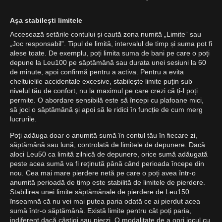
Așa stabilești limitele
Accesează setările contului și caută zona numită „Limite” sau
„Joc responsabil”. Tipul de limită, intervalul de timp și suma pot fi
alese toate. De exemplu, poți limita suma de bani pe care o poți
depune la Leu100 pe săptămână sau durata unei sesiuni la 60
de minute, apoi confirmă pentru a activa. Pentru a evita
cheltuielile accidentale excesive, stabilește limite puțin sub
nivelul tău de confort, nu la maximul pe care crezi că ți-l poți
permite. O abordare sensibilă este să începi cu plafoane mici,
să joci o săptămână și apoi să le ridici în funcție de cum merg
lucrurile.
Poți adăuga doar o anumită sumă în contul tău în fiecare zi,
săptămână sau lună, controlată de limitele de depunere. Dacă
aloci Leu50 ca limită zilnică de depunere, orice sumă adăugată
peste acea sumă va fi reținută până când perioada începe din
nou. Cea mai mare pierdere netă pe care o poți avea într-o
anumită perioadă de timp este stabilită de limitele de pierdere.
Stabilirea unei limite săptămânale de pierdere de Leu150
înseamnă că nu vei mai putea paria odată ce ai pierdut acea
sumă într-o săptămână. Există limite pentru cât poți paria,
indiferent dacă câștigi sau pierzi. O modalitate de a opri jocul cu