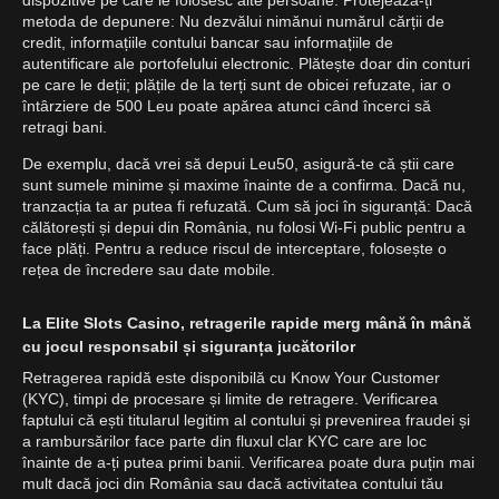
metoda de depunere: Nu dezvălui nimănui numărul cărții de
credit, informațiile contului bancar sau informațiile de
autentificare ale portofelului electronic. Plătește doar din conturi
pe care le deții; plățile de la terți sunt de obicei refuzate, iar o
întârziere de 500 Leu poate apărea atunci când încerci să
retragi bani.
De exemplu, dacă vrei să depui Leu50, asigură-te că știi care
sunt sumele minime și maxime înainte de a confirma. Dacă nu,
tranzacția ta ar putea fi refuzată. Cum să joci în siguranță: Dacă
călătorești și depui din România, nu folosi Wi-Fi public pentru a
face plăți. Pentru a reduce riscul de interceptare, folosește o
rețea de încredere sau date mobile.
La Elite Slots Casino, retragerile rapide merg mână în mână
cu jocul responsabil și siguranța jucătorilor
Retragerea rapidă este disponibilă cu Know Your Customer
(KYC), timpi de procesare și limite de retragere. Verificarea
faptului că ești titularul legitim al contului și prevenirea fraudei și
a rambursărilor face parte din fluxul clar KYC care are loc
înainte de a-ți putea primi banii. Verificarea poate dura puțin mai
mult dacă joci din România sau dacă activitatea contului tău