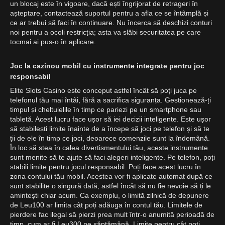
un blocaj este în vigoare, dacă ești îngrijorat de retrageri în
așteptare, contactează suportul pentru a afla ce se întâmplă și
ce ar trebui să faci în continuare. Nu încerca să deschizi conturi
noi pentru a ocoli restricția; asta va slăbi securitatea pe care
tocmai ai pus-o în aplicare.
Joc la cazinou mobil cu instrumente integrate pentru joc
responsabil
Elite Slots Casino este conceput astfel încât să poți juca pe
telefonul tău mai întâi, fără a sacrifica siguranța. Gestionează-ți
timpul și cheltuielile în timp ce pariezi pe un smartphone sau
tabletă. Acest lucru face ușor să iei decizii inteligente. Este ușor
să stabilești limite înainte de a începe să joci pe telefon și să te
ții de ele în timp ce joci, deoarece comenzile sunt la îndemână.
În loc să stea în calea divertismentului tău, aceste instrumente
sunt menite să te ajute să faci alegeri inteligente. Pe telefon, poți
stabili limite pentru jocul responsabil. Poți face acest lucru în
zona contului tău mobil. Acestea vor fi aplicate automat după ce
sunt stabilite o singură dată, astfel încât să nu fie nevoie să ți le
amintești chiar acum. Ca exemplu, o limită zilnică de depunere
de Leu100 ar limita cât poți adăuga în contul tău. Limitele de
pierdere fac ilegal să pierzi prea mult într-o anumită perioadă de
timp, cum ar fi Leu300 pe săptămână. Limite pentru cât poți