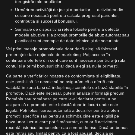
înregistrări ale anulărilor.
Urmărirea activității de joc și a pariurilor — activitatea din
sesiune necesară pentru a calcula progresul pariurilor,
contribuția și succesul bonusului.
Semnale de dispozitiv și rețea folosite pentru a detecta
modele abuzive și a proteja promoțiile de abuz automat sau
planificat sunt exemple de date tehnice și de securitate.
Vei primi mesaje promoționale doar dacă alegi să folosești
preferințele tale opționale de marketing. Poți accesa în
continuare ofertele din cont care sunt necesare pentru a-ți rula
contul și a primi bonusuri chiar dacă alegi să nu le primești.
Ca parte a verificărilor noastre de conformitate și eligibilitate,
este posibil să fie nevoie să ne asigurăm că o ofertă este
valabilă în zona ta și că îndeplinești cerințele de bază stabilite în
promoție. Dacă este necesar, putem analiza informații precum
România sau românesc pe care le-ai declarat pentru a ne
asigura că o promoție este folosită doar în locuri unde este
legală. Poți folosi luarea automată a deciziilor pentru a oferi
promoții specifice sau pentru a schimba cine este eligibil pe
baza unor lucruri care pot fi măsurate, cum ar fi activitatea
recentă, istoricul bonusurilor sau semne de risc. Dacă un bonus
este retras sau limitat pentru că a fost abuzat, decizia se