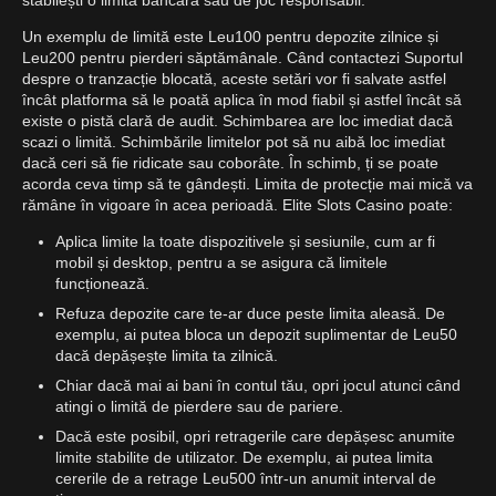
Un exemplu de limită este Leu100 pentru depozite zilnice și
Leu200 pentru pierderi săptămânale. Când contactezi Suportul
despre o tranzacție blocată, aceste setări vor fi salvate astfel
încât platforma să le poată aplica în mod fiabil și astfel încât să
existe o pistă clară de audit. Schimbarea are loc imediat dacă
scazi o limită. Schimbările limitelor pot să nu aibă loc imediat
dacă ceri să fie ridicate sau coborâte. În schimb, ți se poate
acorda ceva timp să te gândești. Limita de protecție mai mică va
rămâne în vigoare în acea perioadă. Elite Slots Casino poate:
Aplica limite la toate dispozitivele și sesiunile, cum ar fi
mobil și desktop, pentru a se asigura că limitele
funcționează.
Refuza depozite care te-ar duce peste limita aleasă. De
exemplu, ai putea bloca un depozit suplimentar de Leu50
dacă depășește limita ta zilnică.
Chiar dacă mai ai bani în contul tău, opri jocul atunci când
atingi o limită de pierdere sau de pariere.
Dacă este posibil, opri retragerile care depășesc anumite
limite stabilite de utilizator. De exemplu, ai putea limita
cererile de a retrage Leu500 într-un anumit interval de