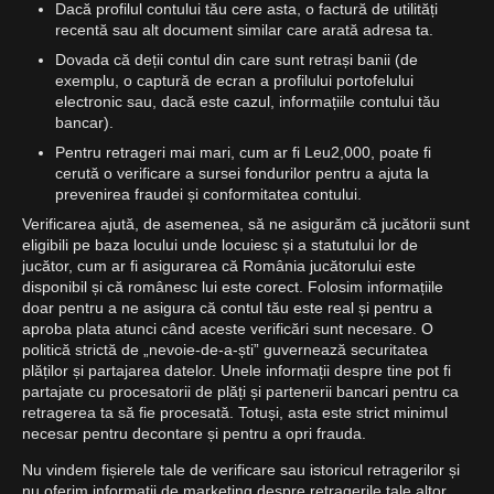
Dacă profilul contului tău cere asta, o factură de utilități
recentă sau alt document similar care arată adresa ta.
Dovada că deții contul din care sunt retrași banii (de
exemplu, o captură de ecran a profilului portofelului
electronic sau, dacă este cazul, informațiile contului tău
bancar).
Pentru retrageri mai mari, cum ar fi Leu2,000, poate fi
cerută o verificare a sursei fondurilor pentru a ajuta la
prevenirea fraudei și conformitatea contului.
Verificarea ajută, de asemenea, să ne asigurăm că jucătorii sunt
eligibili pe baza locului unde locuiesc și a statutului lor de
jucător, cum ar fi asigurarea că România jucătorului este
disponibil și că românesc lui este corect. Folosim informațiile
doar pentru a ne asigura că contul tău este real și pentru a
aproba plata atunci când aceste verificări sunt necesare. O
politică strictă de „nevoie-de-a-ști” guvernează securitatea
plăților și partajarea datelor. Unele informații despre tine pot fi
partajate cu procesatorii de plăți și partenerii bancari pentru ca
retragerea ta să fie procesată. Totuși, asta este strict minimul
necesar pentru decontare și pentru a opri frauda.
Nu vindem fișierele tale de verificare sau istoricul retragerilor și
nu oferim informații de marketing despre retragerile tale altor