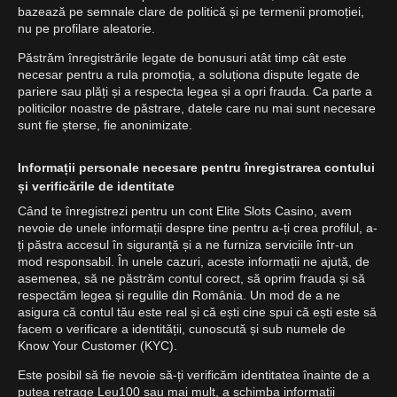
bazează pe semnale clare de politică și pe termenii promoției,
nu pe profilare aleatorie.
Păstrăm înregistrările legate de bonusuri atât timp cât este
necesar pentru a rula promoția, a soluționa dispute legate de
pariere sau plăți și a respecta legea și a opri frauda. Ca parte a
politicilor noastre de păstrare, datele care nu mai sunt necesare
sunt fie șterse, fie anonimizate.
Informații personale necesare pentru înregistrarea contului
și verificările de identitate
Când te înregistrezi pentru un cont Elite Slots Casino, avem
nevoie de unele informații despre tine pentru a-ți crea profilul, a-
ți păstra accesul în siguranță și a ne furniza serviciile într-un
mod responsabil. În unele cazuri, aceste informații ne ajută, de
asemenea, să ne păstrăm contul corect, să oprim frauda și să
respectăm legea și regulile din România. Un mod de a ne
asigura că contul tău este real și că ești cine spui că ești este să
facem o verificare a identității, cunoscută și sub numele de
Know Your Customer (KYC).
Este posibil să fie nevoie să-ți verificăm identitatea înainte de a
putea retrage Leu100 sau mai mult, a schimba informații