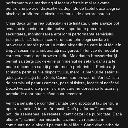
performanța de marketing și facem ofertele mai relevante
pentru tine pe acel dispozitiv va depinde de faptul dacă alegi să
blochezi urmărirea la nivelul sistemului de operare sau nu.
Chiar dacă urmărirea publicității este limitată, unele analize pot
avea loc în continuare din motive importante precum
securitatea, monitorizarea erorilor și performanța serviciului.
Este posibil să folosim cookie-uri sau tehnologii similare în
browserele mobile pentru a reține alegerile pe care le-ai făcut în
timpul sesiunii și a îmbunătăți navigarea, în funcție de modul în
care este configurat browserul tău. Majoritatea browserelor îți
permit să ștergi cookie-urile prin meniul de setări, dar asta te
poate deconecta sau îți poate reseta preferințele. Pentru a-ți
schimba permisiunile dispozitivului, mergi la meniul de setări și
găsește aplicația Elite Slots Casino sau browserul. Verifică lista
de permisiuni pentru cameră, poze și fișiere, locație și notificări.
Dezactivează orice permisiuni pe care nu dorești să le acorzi și
permite-le doar atunci când sunt necesare.
Verifică setările de confidențialitate pe dispozitivul tău pentru a
opri reclamele să te urmărească. Dacă platforma îți permite,
poți, de asemenea, să resetezi identificatorii de publicitate. Dacă
ulterior îți schimbi permisiunile, cazinoul va respecta în
continuare noile alegeri pe care le-ai făcut. Când vine vorba de