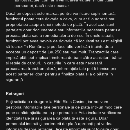
persoanei, dacă este necesar.
Dacă un depozit este marcat pentru verificare suplimentară,
furnizorul poate cere dovada a ceva, cum ar fi o adresă sau
proprietatea asupra unei metode de plată. În acel caz, sunt
partajate doar documentele sau informațiile necesare pentru a
procesa plata sau a remedia alerta de risc. În unele situații,
furnizorii pot avea nevoie de dovada că locuiești sau ești eligibil
să lucrezi în România și pot face alte verificări înainte de a
accepta un depozit de Leu250 sau mai mult. Tranzacțiile care
implică plăți pot implica trimiterea de bani către achizitori, bănci
și rețele de carduri. În cazurile în care este necesară
procesarea transfrontalieră, informațiile tale pot fi trimise prin
acești parteneri doar pentru a finaliza plata și a o păstra în
siguranță.
Retrageri
Poți solicita o retragere la Elite Slots Casino, iar noi vom
gestiona informațiile tale personale și de plată într-un mod care
pune confidențialitatea ta pe primul loc. Asta include verificarea
identității tale și asigurarea că plata ta este sigură. Doar
personalul instruit și partenerii de plată aprobați pot vedea
informații despre retrageri. Aceste informații sunt folosite doar