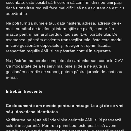
securitate, este posibil să-ți cerem să confirmi din nou unii pași
dacă urmărirea redusă face mai dificil să ne asigurăm că ești cu
adevărat tu.
Ne poți furniza numele tău, data nașterii, adresa, adresa de e-
mail, numărul de telefon și informațiile de plată, cum ar fi o
mască pentru numărul cardului tău sau ID-ul portofelului. De
asemenea, păstrăm evidența tranzacțiilor tale. Asta este modul
în care gestionăm depozitele și retragerile, oprim frauda,
respectăm regulile AML și ne păstrăm contul în siguranță.
Nu păstrăm numerele complete ale cardurilor sau codurile CVV.
Ca modalitate de a te servi mai bine și de a ne ajuta să
gestionăm cererile de suport, putem păstra jurnale de chat sau
e-mail.
Întrebări frecvente
Ce documente am nevoie pentru a retrage Leu și de ce vrei
să-ți dovedesc identitatea
Verificarea ne ajută să îndeplinim cerințele AML și îți păstrează
soldul în siguranță. Pentru a primi Leu, este posibil să avem
nevoie de un act de identitate guvernamental, o dovadă recentă