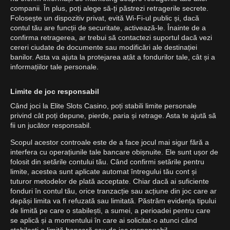
companii. În plus, poți alege să-ți păstrezi retragerile secrete.
Folosește un dispozitiv privat, evită Wi-Fi-ul public și, dacă
contul tău are funcții de securitate, activează-le. Înainte de a
confirma retragerea, ar trebui să contactezi suportul dacă vezi
cereri ciudate de documente sau modificări ale destinației
banilor. Asta va ajuta la protejarea atât a fondurilor tale, cât și a
informațiilor tale personale.
Limite de joc responsabil
Când joci la Elite Slots Casino, poți stabili limite personale
privind cât poți depune, pierde, paria și retrage. Asta te ajută să
fii un jucător responsabil.
Scopul acestor controale este de a face jocul mai sigur fără a
interfera cu operațiunile tale bancare obișnuite. Ele sunt ușor de
folosit din setările contului tău. Când confirmi setările pentru
limite, acestea sunt aplicate automat întregului tău cont și
tuturor metodelor de plată acceptate. Chiar dacă ai suficiente
fonduri în contul tău, orice tranzacție sau acțiune din joc care ar
depăși limita va fi refuzată sau limitată. Păstrăm evidența tipului
de limită pe care o stabilești, a sumei, a perioadei pentru care
se aplică și a momentului în care ai solicitat-o atunci când
stabilești o limită bancară sau de joc responsabil.