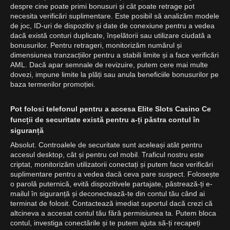
despre cine poate primi bonusuri și cât poate retrage pot
necesita verificări suplimentare. Este posibil să analizăm modele
de joc, ID-uri de dispozitiv și date de conexiune pentru a vedea
dacă există conturi duplicate, înșelătorii sau utilizare ciudată a
bonusurilor. Pentru retrageri, monitorizăm numărul și
dimensiunea tranzacțiilor pentru a stabili limite și a face verificări
AML. Dacă apar semnale de revizuire, putem cere mai multe
dovezi, impune limite la plăți sau anula beneficiile bonusurilor pe
baza termenilor promoției.
Pot folosi telefonul pentru a accesa Elite Slots Casino Ce
funcții de securitate există pentru a-ți păstra contul în
siguranță
Absolut. Controalele de securitate sunt aceleași atât pentru
accesul desktop, cât și pentru cel mobil. Traficul nostru este
criptat, monitorizăm utilizatorii conectați și putem face verificări
suplimentare pentru a vedea dacă ceva pare suspect. Folosește
o parolă puternică, evită dispozitivele partajate, păstrează-ți e-
mailul în siguranță și deconectează-te din contul tău când ai
terminat de folosit. Contactează imediat suportul dacă crezi că
altcineva a accesat contul tău fără permisiunea ta. Putem bloca
contul, investiga conectările și te putem ajuta să-ți recapeți