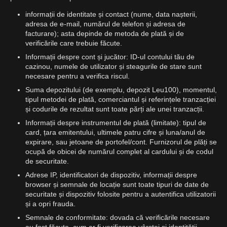
informații de identitate și contact (nume, data nașterii,
adresa de e-mail, numărul de telefon și adresa de
facturare); asta depinde de metoda de plată și de
verificările care trebuie făcute.
Informații despre cont și jucător: ID-ul contului tău de
cazinou, numele de utilizator și steagurile de stare sunt
necesare pentru a verifica riscul.
Suma depozitului (de exemplu, depozit Leu100), momentul,
tipul metodei de plată, comerciantul și referințele tranzacției
și codurile de rezultat sunt toate părți ale unei tranzacții.
Informații despre instrumentul de plată (limitate): tipul de
card, țara emitentului, ultimele patru cifre și luna/anul de
expirare, sau jetoane de portofel/cont. Furnizorul de plăți se
ocupă de obicei de numărul complet al cardului și de codul
de securitate.
Adrese IP, identificatori de dispozitiv, informații despre
browser și semnale de locație sunt toate tipuri de date de
securitate și dispozitiv folosite pentru a autentifica utilizatorii
și a opri frauda.
Semnale de conformitate: dovada că verificările necesare
au fost făcute, cum ar fi verificarea vârstei și identității