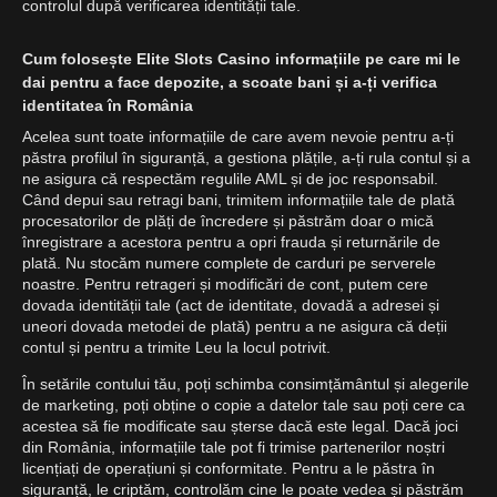
controlul după verificarea identității tale.
Cum folosește Elite Slots Casino informațiile pe care mi le
dai pentru a face depozite, a scoate bani și a-ți verifica
identitatea în România
Acelea sunt toate informațiile de care avem nevoie pentru a-ți
păstra profilul în siguranță, a gestiona plățile, a-ți rula contul și a
ne asigura că respectăm regulile AML și de joc responsabil.
Când depui sau retragi bani, trimitem informațiile tale de plată
procesatorilor de plăți de încredere și păstrăm doar o mică
înregistrare a acestora pentru a opri frauda și returnările de
plată. Nu stocăm numere complete de carduri pe serverele
noastre. Pentru retrageri și modificări de cont, putem cere
dovada identității tale (act de identitate, dovadă a adresei și
uneori dovada metodei de plată) pentru a ne asigura că deții
contul și pentru a trimite Leu la locul potrivit.
În setările contului tău, poți schimba consimțământul și alegerile
de marketing, poți obține o copie a datelor tale sau poți cere ca
acestea să fie modificate sau șterse dacă este legal. Dacă joci
din România, informațiile tale pot fi trimise partenerilor noștri
licențiați de operațiuni și conformitate. Pentru a le păstra în
siguranță, le criptăm, controlăm cine le poate vedea și păstrăm