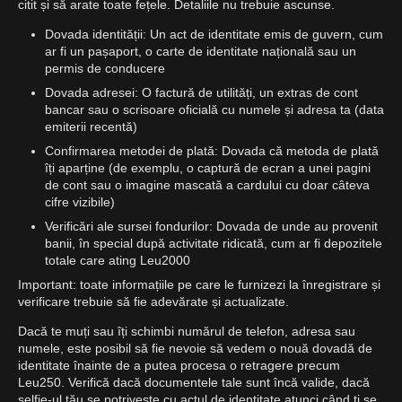
citit și să arate toate fețele. Detaliile nu trebuie ascunse.
Dovada identității: Un act de identitate emis de guvern, cum
ar fi un pașaport, o carte de identitate națională sau un
permis de conducere
Dovada adresei: O factură de utilități, un extras de cont
bancar sau o scrisoare oficială cu numele și adresa ta (data
emiterii recentă)
Confirmarea metodei de plată: Dovada că metoda de plată
îți aparține (de exemplu, o captură de ecran a unei pagini
de cont sau o imagine mascată a cardului cu doar câteva
cifre vizibile)
Verificări ale sursei fondurilor: Dovada de unde au provenit
banii, în special după activitate ridicată, cum ar fi depozitele
totale care ating Leu2000
Important: toate informațiile pe care le furnizezi la înregistrare și
verificare trebuie să fie adevărate și actualizate.
Dacă te muți sau îți schimbi numărul de telefon, adresa sau
numele, este posibil să fie nevoie să vedem o nouă dovadă de
identitate înainte de a putea procesa o retragere precum
Leu250. Verifică dacă documentele tale sunt încă valide, dacă
selfie-ul tău se potrivește cu actul de identitate atunci când ți se