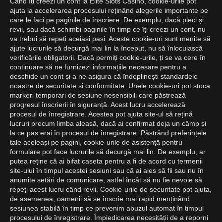
Când îți creezi un cont la Elite Slots Casino, cookie-urile pot
ajuta la accelerarea procesului reținând alegerile importante pe
care le faci pe paginile de înscriere. De exemplu, dacă pleci și
revii, sau dacă schimbi paginile în timp ce îți creezi un cont, nu
va trebui să repeți aceiași pași. Aceste cookie-uri sunt menite să
ajute lucrurile să decurgă mai lin la început, nu să înlocuiască
verificările obligatorii. Dacă permiți cookie-urile, ți se va cere în
continuare să ne furnizezi informațiile necesare pentru a
deschide un cont și a ne asigura că îndeplinești standardele
noastre de securitate și conformitate. Unele cookie-uri pot stoca
markeri temporari de sesiune nesensibili care păstrează
progresul înscrierii în siguranță. Acest lucru accelerează
procesul de înregistrare. Acestea pot ajuta site-ul să rețină
lucruri precum limba aleasă, dacă ai confirmat deja un câmp și
la ce pas erai în procesul de înregistrare. Păstrând preferințele
tale aceleași pe pagini, cookie-urile de asistență pentru
formulare pot face lucrurile să decurgă mai lin. De exemplu, ar
putea reține că ai bifat caseta pentru a fi de acord cu termenii
site-ului în timpul acestei sesiuni sau că ai ales să fii sau nu în
anumite setări de comunicare, astfel încât să nu fie nevoie să
repeți acest lucru când revii. Cookie-urile de securitate pot ajuta,
de asemenea, oamenii să se înscrie mai rapid menținând
sesiunea stabilă în timp ce prevenim abuzul automat în timpul
procesului de înregistrare. Împiedicarea necesității de a reporni