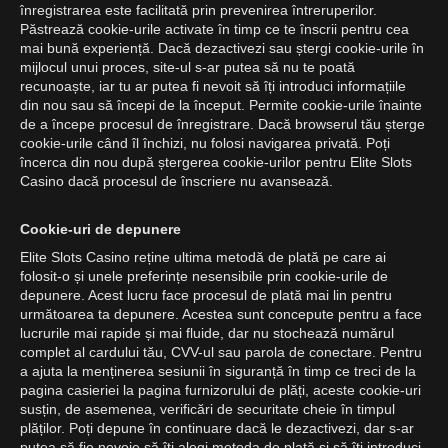
înregistrarea este facilitată prin prevenirea întreruperilor.
Păstrează cookie-urile activate în timp ce te înscrii pentru cea
mai bună experiență. Dacă dezactivezi sau ștergi cookie-urile în
mijlocul unui proces, site-ul s-ar putea să nu te poată
recunoaște, iar tu ar putea fi nevoit să îți introduci informațiile
din nou sau să începi de la început. Permite cookie-urile înainte
de a începe procesul de înregistrare. Dacă browserul tău șterge
cookie-urile când îl închizi, nu folosi navigarea privată. Poți
încerca din nou după ștergerea cookie-urilor pentru Elite Slots
Casino dacă procesul de înscriere nu avansează.
Cookie-uri de depunere
Elite Slots Casino reține ultima metodă de plată pe care ai
folosit-o și unele preferințe nesensibile prin cookie-urile de
depunere. Acest lucru face procesul de plată mai lin pentru
următoarea ta depunere. Acestea sunt concepute pentru a face
lucrurile mai rapide și mai fluide, dar nu stochează numărul
complet al cardului tău, CVV-ul sau parola de conectare. Pentru
a ajuta la menținerea sesiunii în siguranță în timp ce treci de la
pagina casieriei la pagina furnizorului de plăți, aceste cookie-uri
susțin, de asemenea, verificări de securitate cheie în timpul
plăților. Poți depune în continuare dacă le dezactivezi, dar s-ar
putea să fie nevoie să îți alegi metoda de plată și să îți introduci