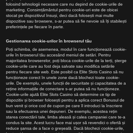
folosind tehnologii necesare care nu depind de cookie-urile de
marketing. Consimțământul pentru cookie-uri este de obicei
stocat pe dispozitivul însuși, deci dacă folosești mai multe
dispozitive sau browsere, s-ar putea să fie nevoie să îți stabilești
preferințele pe fiecare în parte.
Gestionarea cookie-urilor în browserul tău
Poți schimba, de asemenea, modul în care funcționează cookie-
urile în browserul tău accesând meniul de setări. Pentru
majoritatea browserelor, poți bloca cookie-urile de la terți, șterge
cookie-urile care au fost deja salvate sau modifica setările
pentru fiecare site web. Este posibil ca Elite Slots Casino să nu
funcționeze corect în unele zone dacă blochezi toate cookie-
urile. De exemplu, unele funcții de securitate și capacitatea de a
reține informațiile de conectare s-ar putea să nu funcționeze.
Cookie-urile ajută Elite Slots Casino să determine ce tip de
dispozitiv și browser folosești pentru a aplica corect Bonusul de
bun venit și orice cod de cupon pe care îl introduci la înscriere
sau la efectuarea unei depuneri. De exemplu, acestea rețin
starea conectării tale, limba aleasă și calea campaniei care te-a
condus la site. Acest lucru face mai ușor să revendici o ofertă și
reduce șansa de a face o greșeală. Dacă blochezi cookie-urile,