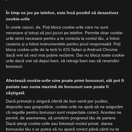
În timp ce joc pe telefon, este încă posibil să dezactivez
cookie-urile
În unele cazuri, da. Poți bloca cookie-urile care nu sunt
necesare și totuși să joci jocuri pe telefon. Permite doar cookie-
urile strict necesare pentru a te conecta la contul tău, a folosi
casieria și a folosi instrumentele pentru jocul responsabil. Poți
bloca cookie-urile de la terți în iOS Safari și Android Chrome
dacă vrei să vezi mai puține reclame. Dar nu bloca toate cookie-
urile dacă vrei să depui bani, să retragi bani sau să revendici
bonusuri.
Afectează cookie-urile cine poate primi bonusuri, cât pot fi
pariate sau suma maximă de bonusuri care poate fi
câștigată
Dacă primești o singură ofertă de bun venit per jucător,
dispozitiv sau gospodărie, cookie-urile ne ajută să ne asigurăm
că regulile pentru bonusuri sunt respectate corect. Acestea ne
permit, de asemenea, să urmărim progresul tău de pariere.
Dacă ștergi cookie-urile sau folosești modul privat, starea
bonusului tău s-ar putea să nu apară corect până când nu te