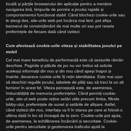
locală și părțile browserului din aplicație pentru a menține
navigarea lină, timpurile de pornire a jocului rapide și
comportamentul funcțional stabil. Când blochezi cookie-urile sau
le ștergi des, site-urile web pot încărca mai lent, pot afișa
bannerul de consimțământ de mai multe ori sau pot reseta
preferințele de fiecare dată când vizitezi.
Cum afectează cookie-urile viteza și stabilitatea jocului pe
mobil
Cel mai mare beneficiu de performanță este că sesiunile rămân
deschise. Paginile și plăcile de joc nu vor trebui să solicite
aceleași informații din nou și din nou când apeși înapoi și
înainte, deoarece cookie-urile îți rețin identitatea. Este mai ușor
să deschizi regulile jocului, tabelele de plăți sau să treci la un alt
furnizor în acest fel. Viteza percepută este, de asemenea,
îmbunătățită de memoria preferințelor. Când permiți cookie-
urile, site-ul web poate reține setări utile precum limba, filtrele
lobby-ului, preferințele de sunet și setările de afișare. Astfel,
când vizitezi din nou, interfața va fi în starea pe care ai folosit-o
ultima dată în loc să înceapă de la zero. Cookie-urile pot ajuta,
de asemenea, la echilibrarea încărcării și securitate. Cookie-
urile pentru securitate și gestionarea traficului ajută la