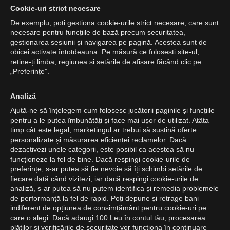
Cookie-uri strict necesare
De exemplu, poți gestiona cookie-urile strict necesare, care sunt
necesare pentru funcțiile de bază precum securitatea,
gestionarea sesiunii și navigarea pe pagină. Acestea sunt de
obicei activate întotdeauna. Pe măsură ce folosești site-ul,
reține-ți limba, regiunea și setările de afișare făcând clic pe
„Preferințe”.
Analiză
Ajută-ne să înțelegem cum folosesc jucătorii paginile și funcțiile
pentru a le putea îmbunătăți și face mai ușor de utilizat. Atâta
timp cât este legal, marketingul ar trebui să susțină oferte
personalizate și măsurarea eficienței reclamelor. Dacă
dezactivezi unele categorii, este posibil ca acestea să nu
funcționeze la fel de bine. Dacă respingi cookie-urile de
preferințe, s-ar putea să fie nevoie să îți schimbi setările de
fiecare dată când vizitezi, iar dacă respingi cookie-urile de
analiză, s-ar putea să nu putem identifica și remedia problemele
de performanță la fel de rapid. Poți depune și retrage bani
indiferent de opțiunea de consimțământ pentru cookie-uri pe
care o alegi. Dacă adaugi 100 Leu în contul tău, procesarea
plăților și verificările de securitate vor funcționa în continuare