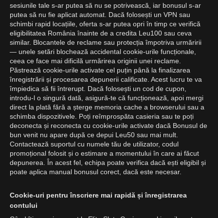
sesiunile tale s-ar putea să nu se potrivească, iar bonusul s-ar
putea să nu fie aplicat automat. Dacă folosești un VPN sau
schimbi rapid locațiile, oferta s-ar putea opri în timp ce verifică
eligibilitatea România înainte de a credita Leu100 sau ceva
similar. Blocantele de reclame sau protecția împotriva urmăririi
— unele setări blochează accidental cookie-urile funcționale,
ceea ce face mai dificilă urmărirea originii unei reclame.
Păstrează cookie-urile activate cel puțin până la finalizarea
înregistrării și procesarea depunerii calificate. Acest lucru te va
împiedica să fii întrerupt. Dacă folosești un cod de cupon,
introdu-l o singură dată, asigură-te că funcționează, apoi mergi
direct la plată fără a șterge memoria cache a browserului sau a
schimba dispozitivele. Poți reîmprospăta casieria sau te poți
deconecta și reconecta cu cookie-urile activate dacă Bonusul de
bun venit nu apare după ce depui Leu50 sau mai mult.
Contactează suportul cu numele tău de utilizator, codul
promoțional folosit și o estimare a momentului în care ai făcut
depunerea. În acest fel, echipa poate verifica dacă ești eligibil și
poate aplica manual bonusul corect, dacă este necesar.
Cookie-uri pentru înscriere mai rapidă și înregistrarea
contului